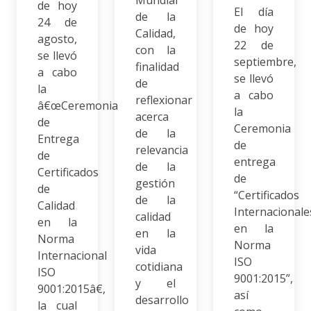
de hoy
El día
de la
24 de
de hoy
Calidad,
agosto,
22 de
con la
se llevó
septiembre,
finalidad
a cabo
se llevó
de
la
a cabo
reflexionar
â€œCeremonia
la
acerca
de
Ceremonia
de la
Entrega
de
relevancia
de
entrega
de la
Certificados
de
gestión
de
“Certificados
de la
Calidad
Internacionale
calidad
en la
en la
en la
Norma
Norma
vida
Internacional
ISO
cotidiana
ISO
9001:2015”,
y el
9001:2015â€,
así
desarrollo
la cual