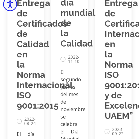
día
Entrega
Entrega
Accesibilidad
mundial
de
de
de
Certific
Certificados
la
Interna
de
Calidad
en
Calidad
la
en
2022-
11-10
Norma
la
El
ISO
Norma
segundo
9001:20
Internacional
jueves
y de
ISO
del mes
de
Excelen
9001:2015
noviembre
UAEM”
se
2022-
08-24
celebra
2023-
el Día
09-22
El día
Mundial