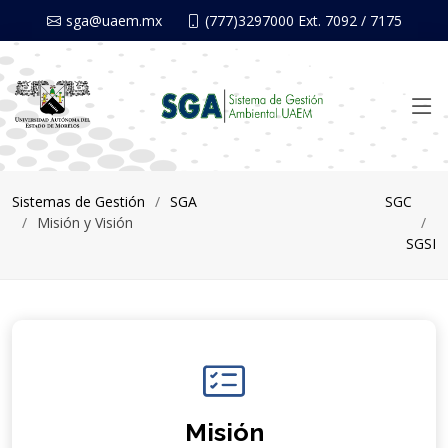
Nota:
sga@uaem.mx
(777)3297000 Ext. 7092 / 7175
este
sitio
web
incluye
un
sistema
de
Sistemas de Gestión
SGA
SGC
accesibilidad.
Misión y Visión
SGSI
Misión